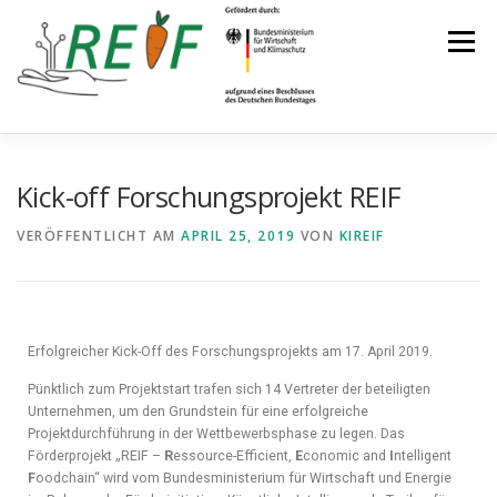
Menü
PROJEKTÜBERBLICK
AKTUELLES
PARTNER
Kick-off Forschungsprojekt REIF
VERÖFFENTLICHT AM
APRIL 25, 2019
VON
KIREIF
KONTAKT
Erfolgreicher Kick-Off des Forschungsprojekts am 17. April 2019.
Pünktlich zum Projektstart trafen sich 14 Vertreter der beteiligten
Unternehmen, um den Grundstein für eine erfolgreiche
Projektdurchführung in der Wettbewerbsphase zu legen. Das
Förderprojekt „REIF –
R
essource-Efficient,
E
conomic and
I
ntelligent
F
oodchain“ wird vom Bundesministerium für Wirtschaft und Energie