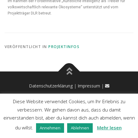
im Rahmen der Förderinitiative „Künstliche Intelligenz als Treiber für
volkswirtschaftlich relevante Ökosysteme“ unterstützt und vom
Projektträger DLR betreut.
VERÖFFENTLICHT IN
PROJEKTINFOS
Datenschutzerklärung
|
Impressum
|
Diese Website verwendet Cookies, um Ihr Erlebnis zu
verbessern. Wir gehen davon aus, dass du damit
einverstanden bist, aber du kannst dich auch abmelden, wenn
du willst.
Mehr lesen
Annehmen
Ablehnen