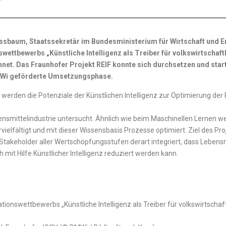
 Nussbaum, Staatssekretär im Bundesministerium für Wirtschaft und E
wettbewerbs „Künstliche Intelligenz als Treiber für volkswirtschaftl
et. Das Fraunhofer Projekt REIF konnte sich durchsetzen und start
BMWi geförderte Umsetzungsphase.
 werden die Potenziale der Künstlichen Intelligenz zur Optimierung der 
nsmittelindustrie untersucht. Ähnlich wie beim Maschinellen Lernen w
rvielfältigt und mit dieser Wissensbasis Prozesse optimiert. Ziel des Pro
Stakeholder aller Wertschöpfungsstufen derart integriert, dass Lebe
h mit Hilfe Künstlicher Intelligenz reduziert werden kann.
tionswettbewerbs „Künstliche Intelligenz als Treiber für volkswirtschaft