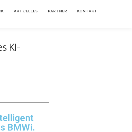
CK
AKTUELLES
PARTNER
KONTAKT
s KI-
elligent
es BMWi.