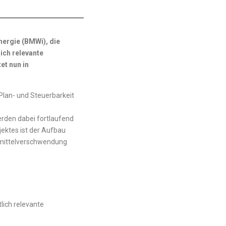
nergie (BMWi), die
ich relevante
et nun in
Plan- und Steuerbarkeit
erden dabei fortlaufend
jektes ist der Aufbau
nsmittelverschwendung
lich relevante