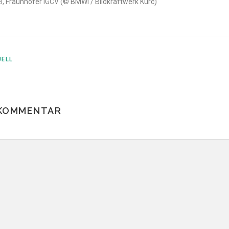
fel, Fraunhofer IGCV
(© BMWi / Bildkraftwerk Kurc)
ELL
 KOMMENTAR