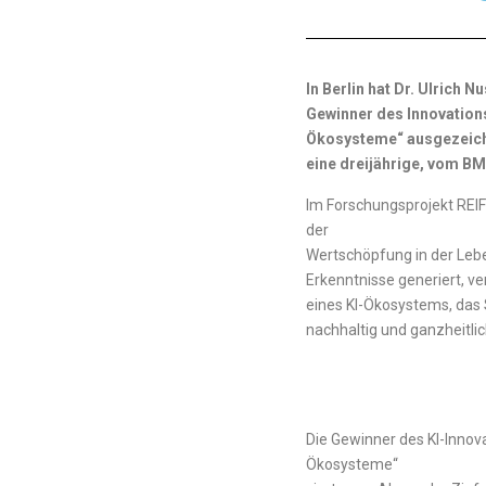
In Berlin hat Dr. Ulrich
Gewinner des Innovations
Ökosysteme“ ausgezeichn
eine dreijährige, vom 
Im Forschungsprojekt REIF
der
Wertschöpfung in der Lebe
Erkenntnisse generiert, ve
eines KI-Ökosystems, das 
nachhaltig und ganzheitlic
Die Gewinner des KI-Innova
Ökosysteme“